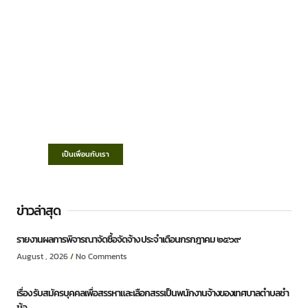
เทศบาลตำบลชำฆ้อ
“ตำบลชำฆ้อมุ่งพัฒนาคุณภาพชีวิต เศรษฐกิจ
ก้าวหน้า ประชาชนมีส่วนร่วม ”
เป็นเพื่อนกับเรา
ข่าวล่าสุด
รายงานผลการพิจารณาจัดซื้อจัดจ้าง ประจำเดือนกรกฎาคม ๒๕๖๙
August , 2026
No Comments
เรื่อง รับสมัครบุคคลเพื่อสรรหาและเลือกสรรเป็นพนักงานจ้างของเทศบาลตำบลชำ
ฆ้อ