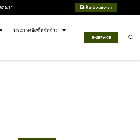
ิดต่อเรา
เป็นเพื่อนกับเรา
ประกาศจัดซื้อจัดจ้าง
E-SERVICE
เทศบาลตำบลชำฆ้อ
“ตำบลชำฆ้อมุ่งพัฒนาคุณภาพชีวิต
เศรษฐกิจก้าวหน้า ประชาชนมีส่วนร่วม ”