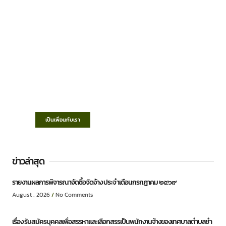
เทศบาลตำบลชำฆ้อ
“ตำบลชำฆ้อมุ่งพัฒนาคุณภาพชีวิต เศรษฐกิจ
ก้าวหน้า ประชาชนมีส่วนร่วม ”
เป็นเพื่อนกับเรา
ข่าวล่าสุด
รายงานผลการพิจารณาจัดซื้อจัดจ้าง ประจำเดือนกรกฎาคม ๒๕๖๙
August , 2026
No Comments
เรื่อง รับสมัครบุคคลเพื่อสรรหาและเลือกสรรเป็นพนักงานจ้างของเทศบาลตำบลชำ