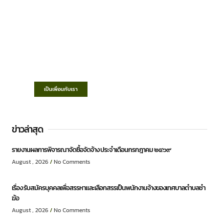
เทศบาลตำบลชำฆ้อ
“ตำบลชำฆ้อมุ่งพัฒนาคุณภาพชีวิต เศรษฐกิจ
ก้าวหน้า ประชาชนมีส่วนร่วม ”
เป็นเพื่อนกับเรา
ข่าวล่าสุด
รายงานผลการพิจารณาจัดซื้อจัดจ้าง ประจำเดือนกรกฎาคม ๒๕๖๙
August , 2026
No Comments
เรื่อง รับสมัครบุคคลเพื่อสรรหาและเลือกสรรเป็นพนักงานจ้างของเทศบาลตำบลชำ
ฆ้อ
August , 2026
No Comments