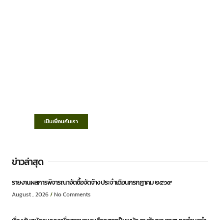
เทศบาลตำบลชำฆ้อ
“ตำบลชำฆ้อมุ่งพัฒนาคุณภาพชีวิต เศรษฐกิจ
ก้าวหน้า ประชาชนมีส่วนร่วม ”
เป็นเพื่อนกับเรา
ข่าวล่าสุด
รายงานผลการพิจารณาจัดซื้อจัดจ้าง ประจำเดือนกรกฎาคม ๒๕๖๙
August , 2026
No Comments