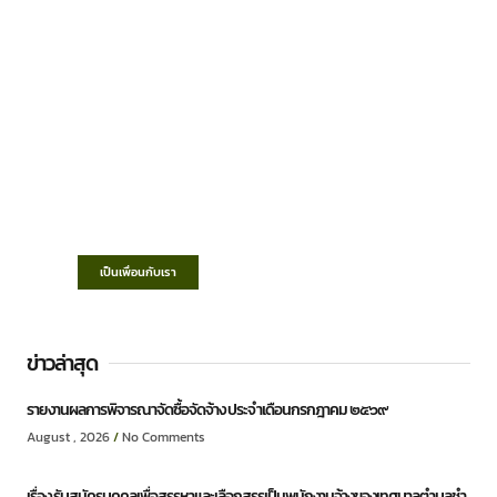
เทศบาลตำบลชำฆ้อ
“ตำบลชำฆ้อมุ่งพัฒนาคุณภาพชีวิต เศรษฐกิจ
ก้าวหน้า ประชาชนมีส่วนร่วม ”
เป็นเพื่อนกับเรา
ข่าวล่าสุด
รายงานผลการพิจารณาจัดซื้อจัดจ้าง ประจำเดือนกรกฎาคม ๒๕๖๙
August , 2026
No Comments
เรื่อง รับสมัครบุคคลเพื่อสรรหาและเลือกสรรเป็นพนักงานจ้างของเทศบาลตำบลชำ