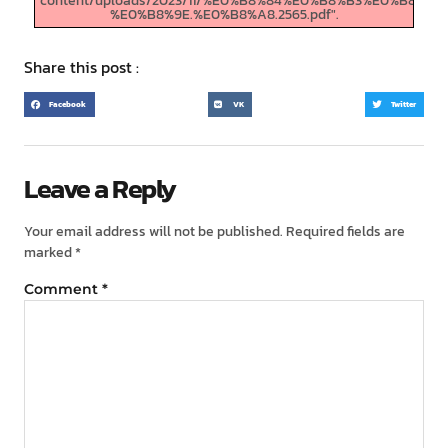
content/uploads/2023/11/%E0%B8%84%E0%B8%B3%E0%
%E0%B8%9E.%E0%B8%A8.2565.pdf".
Share this post :
Facebook
VK
Twitter
Leave a Reply
Your email address will not be published.
Required fields are
marked
*
Comment
*