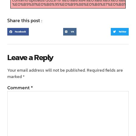
content/uploads/2023/11/%E0%B8%84%E0%B8%B3%E0%B8%
%E0%B9%81%E0%B8%95%E0%B9%88%E0%B8%87%E0%B8%95%
Share this post :
Facebook
VK
Twitter
Leave a Reply
Your email address will not be published.
Required fields are
marked
*
Comment
*