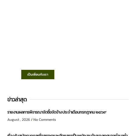
เทศบาลตำบลชำฆ้อ
“ตำบลชำฆ้อมุ่งพัฒนาคุณภาพชีวิต เศรษฐกิจ
ก้าวหน้า ประชาชนมีส่วนร่วม ”
เป็นเพื่อนกับเรา
ข่าวล่าสุด
รายงานผลการพิจารณาจัดซื้อจัดจ้าง ประจำเดือนกรกฎาคม ๒๕๖๙
August , 2026
No Comments
เรื่อง รับสมัครบุคคลเพื่อสรรหาและเลือกสรรเป็นพนักงานจ้างของเทศบาลตำบลชำ