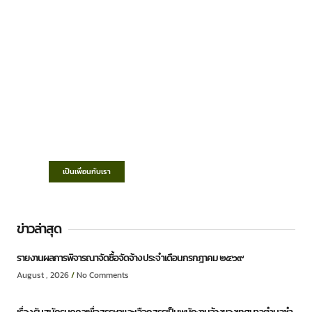
เทศบาลตำบลชำฆ้อ
“ตำบลชำฆ้อมุ่งพัฒนาคุณภาพชีวิต เศรษฐกิจ
ก้าวหน้า ประชาชนมีส่วนร่วม ”
เป็นเพื่อนกับเรา
ข่าวล่าสุด
รายงานผลการพิจารณาจัดซื้อจัดจ้าง ประจำเดือนกรกฎาคม ๒๕๖๙
August , 2026
No Comments