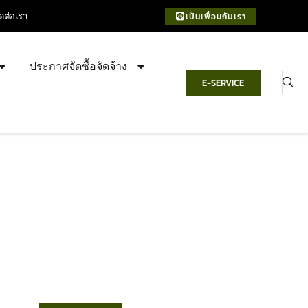
ิดต่อเรา
เป็นเพื่อนกับเรา
ประกาศจัดซื้อจัดจ้าง
E-SERVICE
เทศบาลตำบลชำฆ้อ
“ตำบลชำฆ้อมุ่งพัฒนาคุณภาพชีวิต
เศรษฐกิจก้าวหน้า ประชาชนมีส่วนร่วม ”