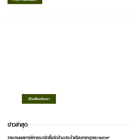
เทศบาลตำบลชำฆ้อ
“ตำบลชำฆ้อมุ่งพัฒนาคุณภาพชีวิต เศรษฐกิจ
ก้าวหน้า ประชาชนมีส่วนร่วม ”
เป็นเพื่อนกับเรา
ข่าวล่าสุด
รายงานผลการพิจารณาจัดซื้อจัดจ้าง ประจำเดือนกรกฎาคม ๒๕๖๙