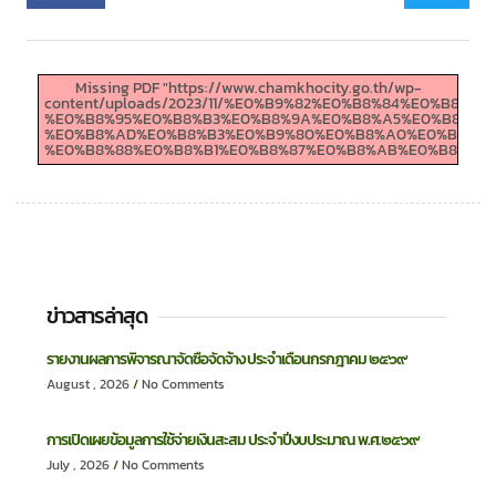
Missing PDF "https://www.chamkhocity.go.th/wp-
content/uploads/2023/11/%E0%B9%82%E0%B8%84%E0%
%E0%B8%95%E0%B8%B3%E0%B8%9A%E0%B8%A5%E0%B8%8A
%E0%B8%AD%E0%B8%B3%E0%B9%80%E0%B8%A0%E0%B8%AD
%E0%B8%88%E0%B8%B1%E0%B8%87%E0%B8%AB%E0%B8%A7%
ข่าวสารล่าสุด
รายงานผลการพิจารณาจัดซื้อจัดจ้าง ประจำเดือนกรกฎาคม ๒๕๖๙
August , 2026
No Comments
การเปิดเผยข้อมูลการใช้จ่ายเงินสะสม ประจำปีงบประมาณ พ.ศ.๒๕๖๙
July , 2026
No Comments