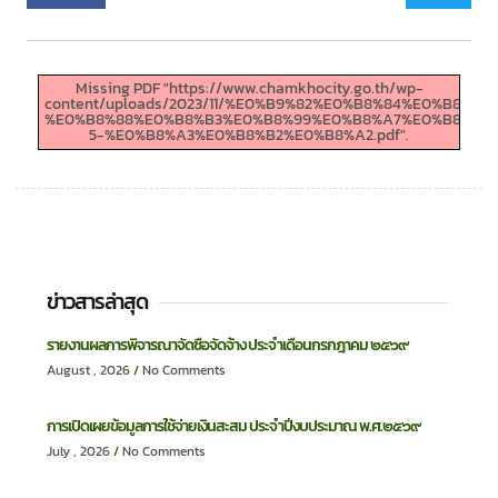
Missing PDF "https://www.chamkhocity.go.th/wp-
content/uploads/2023/11/%E0%B9%82%E0%B8%84%E0%
%E0%B8%88%E0%B8%B3%E0%B8%99%E0%B8%A7%E0%B8%99-
5-%E0%B8%A3%E0%B8%B2%E0%B8%A2.pdf".
ข่าวสารล่าสุด
รายงานผลการพิจารณาจัดซื้อจัดจ้าง ประจำเดือนกรกฎาคม ๒๕๖๙
August , 2026
No Comments
การเปิดเผยข้อมูลการใช้จ่ายเงินสะสม ประจำปีงบประมาณ พ.ศ.๒๕๖๙
July , 2026
No Comments