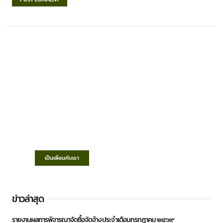
เทศบาลตำบลชำฆ้อ
“ตำบลชำฆ้อมุ่งพัฒนาคุณภาพชีวิต เศรษฐกิจ
ก้าวหน้า ประชาชนมีส่วนร่วม ”
เป็นเพื่อนกับเรา
ข่าวล่าสุด
รายงานผลการพิจารณาจัดซื้อจัดจ้าง ประจำเดือนกรกฎาคม ๒๕๖๙