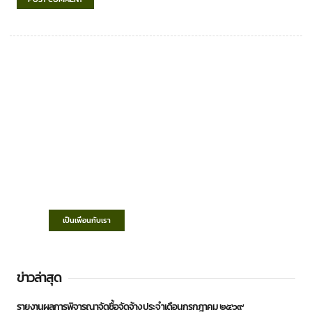
เทศบาลตำบลชำฆ้อ
“ตำบลชำฆ้อมุ่งพัฒนาคุณภาพชีวิต เศรษฐกิจ
ก้าวหน้า ประชาชนมีส่วนร่วม ”
เป็นเพื่อนกับเรา
ข่าวล่าสุด
รายงานผลการพิจารณาจัดซื้อจัดจ้าง ประจำเดือนกรกฎาคม ๒๕๖๙