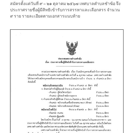
สมัครตั้งแต่วันที่ ๙ – ๒๑ ตุลาคม ๒๕๖๗ เทศบาลตำบลชำฆ้อ จึง
ประกาศรายชื่อผู้มีสิทธิเข้ารับการสรรหาและเลือกสรร จำนวน
๙ ราย รายละเอียดตามเอกสารแนบท้าย