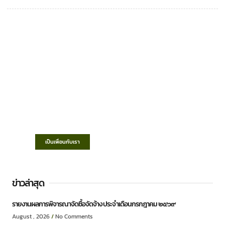
เทศบาลตำบลชำฆ้อ
“ตำบลชำฆ้อมุ่งพัฒนาคุณภาพชีวิต เศรษฐกิจ
ก้าวหน้า ประชาชนมีส่วนร่วม ”
เป็นเพื่อนกับเรา
ข่าวล่าสุด
รายงานผลการพิจารณาจัดซื้อจัดจ้าง ประจำเดือนกรกฎาคม ๒๕๖๙
August , 2026
No Comments