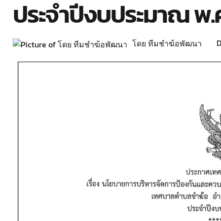
ประจำปีงบประมาณ พ
D
โดย ทีมชำฆ้อพัฒนา