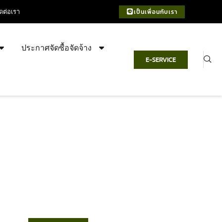
ิดต่อเรา
เป็นเพื่อนกับเรา
ประกาศจัดซื้อจัดจ้าง
E-SERVICE
เทศบาลตำบลชำฆ้อ
“ตำบลชำฆ้อมุ่งพัฒนาคุณภาพชีวิต
เศรษฐกิจก้าวหน้า ประชาชนมีส่วนร่วม ”