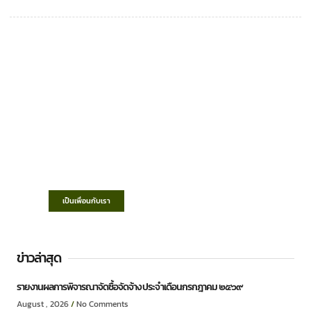
เทศบาลตำบลชำฆ้อ
“ตำบลชำฆ้อมุ่งพัฒนาคุณภาพชีวิต เศรษฐกิจ
ก้าวหน้า ประชาชนมีส่วนร่วม ”
เป็นเพื่อนกับเรา
ข่าวล่าสุด
รายงานผลการพิจารณาจัดซื้อจัดจ้าง ประจำเดือนกรกฎาคม ๒๕๖๙
August , 2026
No Comments