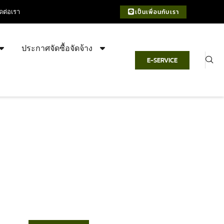
ิดต่อเรา
เป็นเพื่อนกับเรา
ประกาศจัดซื้อจัดจ้าง
E-SERVICE
เทศบาลตำบลชำฆ้อ
“ตำบลชำฆ้อมุ่งพัฒนาคุณภาพชีวิต
เศรษฐกิจก้าวหน้า ประชาชนมีส่วนร่วม ”