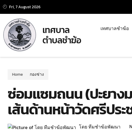
Fri, 7 August 2026
เทศบาล
เทศบาลชำฆ้อ
ตำบลชำฆ้อ
Home
กองช่าง
ซ่อมแซมถนน (ปะยางม
เส้นด้านหน้าวัดศรีประ
N
โดย ทีมชำฆ้อพัฒนา