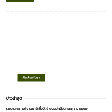
เทศบาลตำบลชำฆ้อ
“ตำบลชำฆ้อมุ่งพัฒนาคุณภาพชีวิต เศรษฐกิจ
ก้าวหน้า ประชาชนมีส่วนร่วม ”
เป็นเพื่อนกับเรา
ข่าวล่าสุด
รายงานผลการพิจารณาจัดซื้อจัดจ้าง ประจำเดือนกรกฎาคม ๒๕๖๙