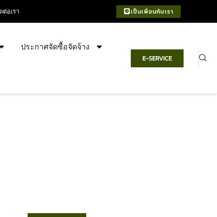
ิดต่อเรา
เป็นเพื่อนกับเรา
ประกาศจัดซื้อจัดจ้าง
E-SERVICE
เทศบาลตำบลชำฆ้อ
“ตำบลชำฆ้อมุ่งพัฒนาคุณภาพชีวิต
เศรษฐกิจก้าวหน้า ประชาชนมีส่วนร่วม ”