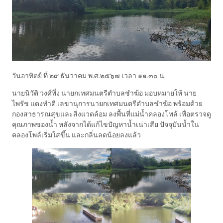
วันอาทิตย์ ที่ ๒๙ ธันวาคม พ.ศ.๒๕๖๗ เวลา ๑๑.๓๐ น.
นายนิวัติ วงศ์พึ่ง นายกเทศมนตรีตำบลชำฆ้อ มอบหมายให้ นาย
ไพรัช แดงทำดี เลขานุการนายกเทศมนตรีตำบลชำฆ้อ พร้อมด้วย
กองสาธารณสุขและสิ่งแวดล้อม ลงพื้นที่แม่น้ำคลองโพล้ เพื่อตรวจดู
คุณภาพของน้ำ หลังจากได้แก้ไขปัญหาน้ำเน่าเสีย ปัจจุบันน้ำใน
คลองโพล้เริ่มใสขึ้น และกลิ่นลดน้อยลงแล้ว