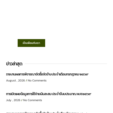
เทศบาลตำบลชำฆ้อ
“ตำบลชำฆ้อมุ่งพัฒนาคุณภาพชีวิต เศรษฐกิจ
ก้าวหน้า ประชาชนมีส่วนร่วม ”
เป็นเพื่อนกับเรา
ข่าวล่าสุด
รายงานผลการพิจารณาจัดซื้อจัดจ้าง ประจำเดือนกรกฎาคม ๒๕๖๙
August , 2026
No Comments
การเปิดเผยข้อมูลการใช้จ่ายเงินสะสม ประจำปีงบประมาณ พ.ศ.๒๕๖๙
July , 2026
No Comments