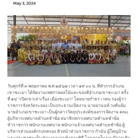
May 3, 2024
วันศุกร์ที่ ๓ พฤษภาคม พ.ศ.๒๕๖๗ เวลา ๑๙.๐๐ น. ที่ทำการอำเภอ
เขาชะเมา ได้จัดงานเทศกาลผลไม้และของดีอำเภอเขาชะเมา ครั้ง
ที่ ๑๔ “เปิดเขาเล่าเรื่อง เมืองชะเมา” โดยนายกำธร เวหน รองผู้ว่า
ราชการจังหวัดระยอง เป็นประธานเปิดงาน นายอานนท์ วงศ์แย้ม
นายอำเภอเขาชะเมา เป็นผู้กล่าววัตถุประสงค์ของการจัดงาน คณะ
ผู้บริหารเทศบาลตำบลชำฆ้อ สมาชิกสภาเทศบาลตำบลชำฆ้อ
ข้าราชการ พนักงานเทศบาล พนักงานจ้างเทศบาลตำบลชำฆ้อ ผู้
บริหารส่วนองค์กรปกครอง หัวหน้าส่วนราชการ กำนัน ผู้ใหญ่บ้าน
และประชาชนเป็นจำนวนมากเข้าร่วมพิธี โดยภายในงานมีการเดิน