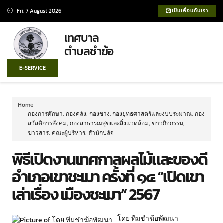
Fri, 7 August 2026
เป็นเพื่อนกับเรา
เทศบาล
ตำบลชำฆ้อ
E-SERVICE
Home
กองการศึกษา
,
กองคลัง
,
กองช่าง
,
กองยุทธศาสตร์และงบประมาณ
,
กอง
สวัสดิการสังคม
,
กองสาธารณสุขและสิ่งแวดล้อม
,
ข่าวกิจกรรม
,
ข่าวสาร
,
คณะผู้บริหาร
,
สำนักปลัด
พิธีเปิดงานเทศกาลผลไม้และของดี
อำเภอเขาชะเมา ครั้งที่ ๑๔ “เปิดเขา
เล่าเรื่อง เมืองชะเมา” 2567
โดย ทีมชำฆ้อพัฒนา