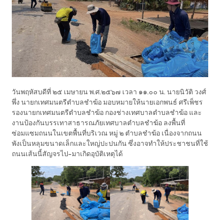
วันพฤหัสบดีที่ ๒๕ เมษายน พ.ศ.๒๕๖๗ เวลา ๑๑.๐๐ น. นายนิวัติ วงศ์
พึ่ง นายกเทศมนตรีตำบลชำฆ้อ มอบหมายให้นายเอกพนธ์ ศรีเพ็ชร
รองนายกเทศมนตรีตำบลชำฆ้อ กองช่างเทศบาลตำบลชำฆ้อ และ
งานป้องกันบรรเทาสาธารณภัยเทศบาลตำบลชำฆ้อ ลงพื้นที่
ซ่อมแซมถนนในเขตพื้นที่บริเวณ หมู่ ๒ ตำบลชำฆ้อ เนื่องจากถนน
พังเป็นหลุมขนาดเล็กและใหญ่ปะปนกัน ซึ่งอาจทำให้ประชาชนที่ใช้
ถนนเส้นนี้สัญจรไป-มาเกิดอุบัติเหตุได้