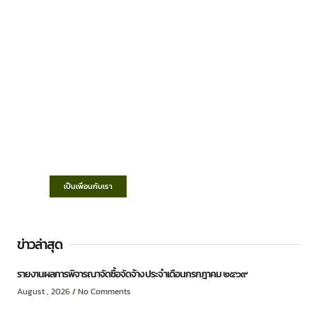
เทศบาลตำบลชำฆ้อ
“ตำบลชำฆ้อมุ่งพัฒนาคุณภาพชีวิต เศรษฐกิจ
ก้าวหน้า ประชาชนมีส่วนร่วม ”
เป็นเพื่อนกับเรา
ข่าวล่าสุด
รายงานผลการพิจารณาจัดซื้อจัดจ้าง ประจำเดือนกรกฎาคม ๒๕๖๙
August , 2026
No Comments