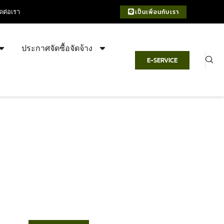
ิดต่อเรา
เป็นเพื่อนกับเรา
ประกาศจัดซื้อจัดจ้าง
E-SERVICE
เทศบาลตำบลชำฆ้อ
“ตำบลชำฆ้อมุ่งพัฒนาคุณภาพชีวิต
เศรษฐกิจก้าวหน้า ประชาชนมีส่วนร่วม ”