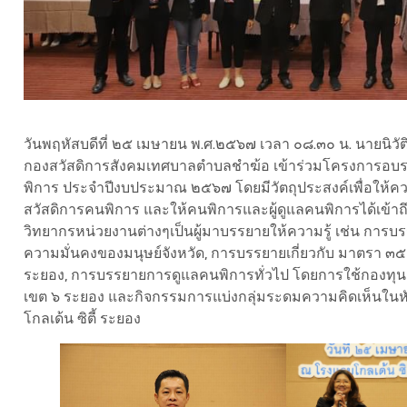
วันพฤหัสบดีที่ ๒๕ เมษายน พ.ศ.๒๕๖๗ เวลา ๐๘.๓๐ น. นายนิวัต
กองสวัสดิการสังคมเทศบาลตำบลชำฆ้อ เข้าร่วมโครงการอบรมเจ
พิการ ประจำปีงบประมาณ ๒๕๖๗ โดยมีวัตถุประสงค์เพื่อให้ความร
สวัสดิการคนพิการ และให้คนพิการและผู้ดูแลคนพิการได้เข้าถึง
วิทยากรหน่วยงานต่างๆเป็นผู้มาบรรยายให้ความรู้ เช่น การ
ความมั่นคงของมนุษย์จังหวัด, การบรรยายเกี่ยวกับ มาตรา ๓
ระยอง, การบรรยายการดูแลคนพิการทั่วไป โดยการใช้กองทุ
เขต ๖ ระยอง และกิจกรรมการแบ่งกลุ่มระดมความคิดเห็นในหั
โกลเด้น ซิตี้ ระยอง