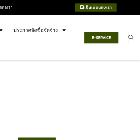
ิดต่อเรา
เป็นเพื่อนกับเรา
ประกาศจัดซื้อจัดจ้าง
E-SERVICE
เทศบาลตำบลชำฆ้อ
“ตำบลชำฆ้อมุ่งพัฒนาคุณภาพชีวิต
เศรษฐกิจก้าวหน้า ประชาชนมีส่วนร่วม ”