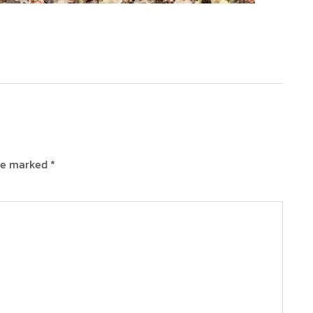
are marked
*