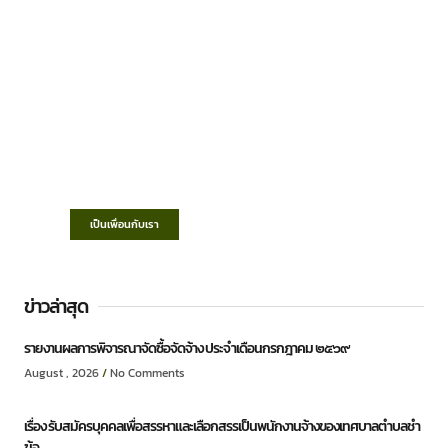
เทศบาลตำบลชำฆ้อ
“ตำบลชำฆ้อมุ่งพัฒนาคุณภาพชีวิต เศรษฐกิจ
ก้าวหน้า ประชาชนมีส่วนร่วม ”
เป็นเพื่อนกับเรา
ข่าวล่าสุด
รายงานผลการพิจารณาจัดซื้อจัดจ้าง ประจำเดือนกรกฎาคม ๒๕๖๙
August , 2026
No Comments
เรื่อง รับสมัครบุคคลเพื่อสรรหาและเลือกสรรเป็นพนักงานจ้างของเทศบาลตำบลชำ
ฆ้อ