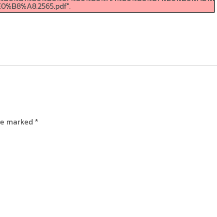
%B8%A8.2565.pdf".
are marked
*