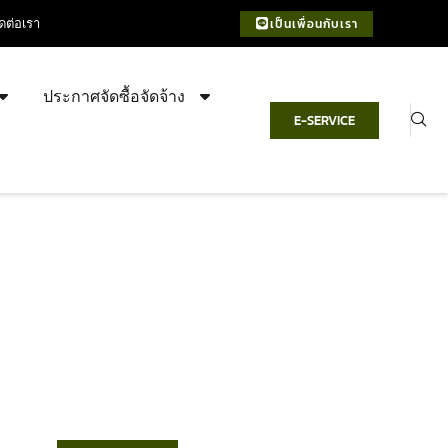
ิดต่อเรา
เป็นเพื่อนกับเรา
ประกาศจัดซื้อจัดจ้าง
E-SERVICE
เทศบาลตำบลชำฆ้อ
“ตำบลชำฆ้อมุ่งพัฒนาคุณภาพชีวิต
เศรษฐกิจก้าวหน้า ประชาชนมีส่วนร่วม ”
%AD%E0%B8%99%E0%B8%B3%E0%B8%AA%E0%B9%88%E0%B8