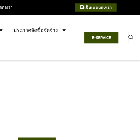
ิดต่อเรา
เป็นเพื่อนกับเรา
ประกาศจัดซื้อจัดจ้าง
E-SERVICE
เทศบาลตำบลชำฆ้อ
“ตำบลชำฆ้อมุ่งพัฒนาคุณภาพชีวิต
เศรษฐกิจก้าวหน้า ประชาชนมีส่วนร่วม ”