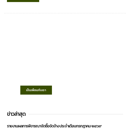
เทศบาลตำบลชำฆ้อ
“ตำบลชำฆ้อมุ่งพัฒนาคุณภาพชีวิต เศรษฐกิจ
ก้าวหน้า ประชาชนมีส่วนร่วม ”
เป็นเพื่อนกับเรา
ข่าวล่าสุด
รายงานผลการพิจารณาจัดซื้อจัดจ้าง ประจำเดือนกรกฎาคม ๒๕๖๙