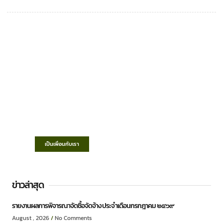
เทศบาลตำบลชำฆ้อ
“ตำบลชำฆ้อมุ่งพัฒนาคุณภาพชีวิต เศรษฐกิจ
ก้าวหน้า ประชาชนมีส่วนร่วม ”
เป็นเพื่อนกับเรา
ข่าวล่าสุด
รายงานผลการพิจารณาจัดซื้อจัดจ้าง ประจำเดือนกรกฎาคม ๒๕๖๙
August , 2026
No Comments