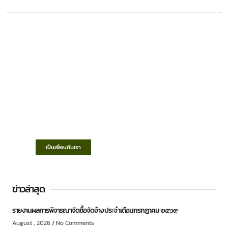
เทศบาลตำบลชำฆ้อ
“ตำบลชำฆ้อมุ่งพัฒนาคุณภาพชีวิต เศรษฐกิจ
ก้าวหน้า ประชาชนมีส่วนร่วม ”
เป็นเพื่อนกับเรา
ข่าวล่าสุด
รายงานผลการพิจารณาจัดซื้อจัดจ้าง ประจำเดือนกรกฎาคม ๒๕๖๙
August , 2026
No Comments