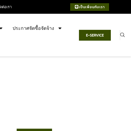
ิดต่อเรา
เป็นเพื่อนกับเรา
ประกาศจัดซื้อจัดจ้าง
E-SERVICE
เทศบาลตำบลชำฆ้อ
“ตำบลชำฆ้อมุ่งพัฒนาคุณภาพชีวิต
เศรษฐกิจก้าวหน้า ประชาชนมีส่วนร่วม ”