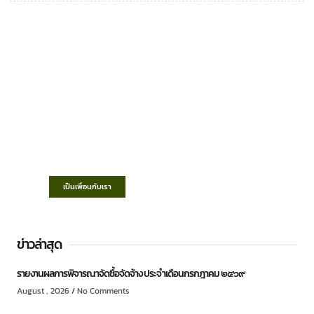
เทศบาลตำบลชำฆ้อ
“ตำบลชำฆ้อมุ่งพัฒนาคุณภาพชีวิต เศรษฐกิจ
ก้าวหน้า ประชาชนมีส่วนร่วม ”
เป็นเพื่อนกับเรา
ข่าวล่าสุด
รายงานผลการพิจารณาจัดซื้อจัดจ้าง ประจำเดือนกรกฎาคม ๒๕๖๙
August , 2026
No Comments