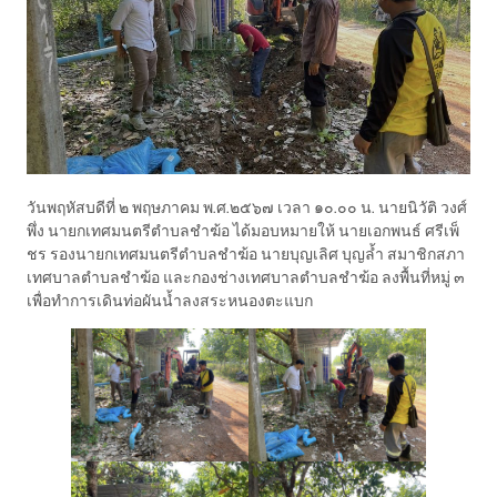
วันพฤหัสบดีที่ ๒ พฤษภาคม พ.ศ.๒๕๖๗ เวลา ๑๐.๐๐ น. นายนิวัติ วงศ์
พึ่ง นายกเทศมนตรีตำบลชำฆ้อ ได้มอบหมายให้ นายเอกพนธ์ ศรีเพ็
ชร รองนายกเทศมนตรีตำบลชำฆ้อ นายบุญเลิศ บุญล้ำ สมาชิกสภา
เทศบาลตำบลชำฆ้อ และกองช่างเทศบาลตำบลชำฆ้อ ลงพื้นที่หมู่ ๓
เพื่อทำการเดินท่อผันน้ำลงสระหนองตะแบก